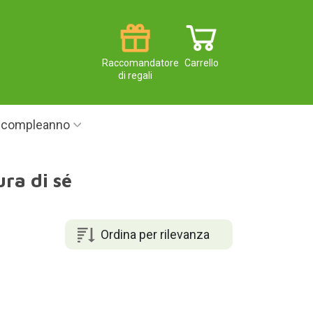
Raccomandatore
Carrello
di regali
i compleanno
ra di sé
Ordina per rilevanza