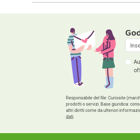
God
Au
of
Responsabile del file: Curiosite (march
prodotti o servizi. Base giuridica: cons
altri diritti come da ulteriori informaz
dati