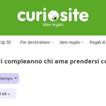
Idee regalo
Top 50
Per destinatario
Idee regalo
Regali d
di compleanno chi ama prendersi cu
atempo
i sé