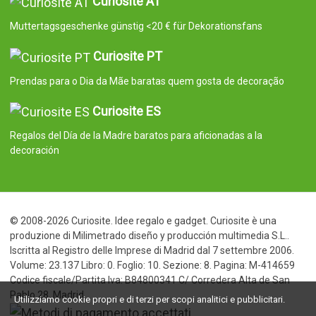
Curiosite AT
Muttertagsgeschenke günstig <20 € für Dekorationsfans
Curiosite PT
Prendas para o Dia da Mãe baratas quem gosta de decoração
Curiosite ES
Regalos del Día de la Madre baratos para aficionadas a la
decoración
© 2008-2026 Curiosite. Idee regalo e gadget. Curiosite è una
produzione di Milimetrado diseño y producción multimedia S.L..
Iscritta al Registro delle Imprese di Madrid dal 7 settembre 2006.
Volume: 23.137 Libro: 0. Foglio: 10. Sezione: 8. Pagina: M-414659
Codice fiscale/Partita Iva: B84800341 C/ Corredera Alta de San
Pablo 28, Madrid
Utilizziamo cookie propri e di terzi per scopi analitici e pubblicitari.