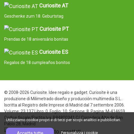
Curiosite AT
Geschenke zum 18. Geburtstag
Curiosite PT
Prendas de 18 aniversário bonitas
Curiosite ES
Regalos de 18 cumpleaños bonitos
© 2008-2026 Curiosite. Idee regalo e gadget. Curiosite è una
produzione di Milimetrado diseño y producción multimedia S.L..
Iscritta al Registro delle Imprese di Madrid dal 7 settembre 2006.
Volume: 23.137 Libro: 0. Foglio: 10. Sezione: 8. Pagina: M-414659
Codice fiscale/Partita Iva: B84800341 C/ Corredera Alta de San
Utilizziamo cookie propri e di terzi per scopi analitici e pubblicitari.
Pablo 28, Madrid
Accetta tutte
Personalizza i cookie