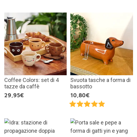
Coffee Colors: set di 4
Svuota tasche a forma di
tazze da caffè
bassotto
29,95€
10,80€